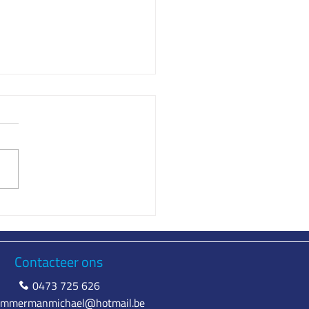
epaalt de prijs van oude
len?
Contacteer ons
0473 725 626
emmermanmichael@hotmail.be