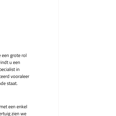
een grote rol 
indt u een 
cialist in 
eerd vooraleer 
de staat. 
 met een enkel 
rtuig zien we 