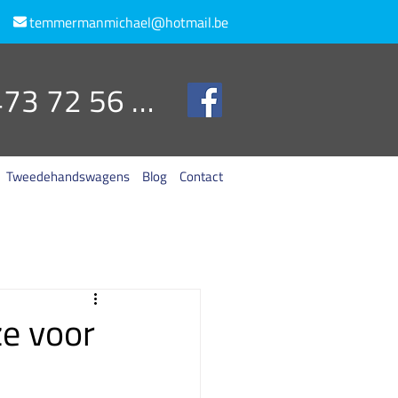
temmermanmichael@hotmail.be
0473 72 56 26
Tweedehandswagens
Blog
Contact
e voor