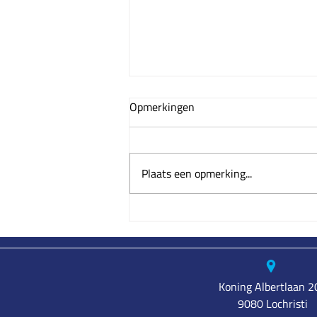
Opmerkingen
Plaats een opmerking...
Waarom uw motorhome
verkopen aan een
professionele opkoper een
slimme keuze is
Koning Albertlaan 2
9080 Lochristi