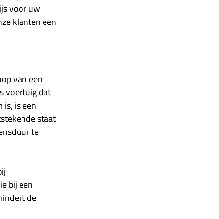
ijs voor uw 
ze klanten een 
oop van een 
 voertuig dat 
is, is een 
tstekende staat 
ensduur te 
ij 
e bij een 
mindert de 