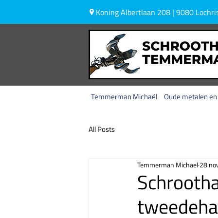
Koning Albertlaan 208 | 9080 Lochris
Temmerman Michaël
Oude metalen en
All Posts
Temmerman Michael
28 no
Schrooth
tweedeha