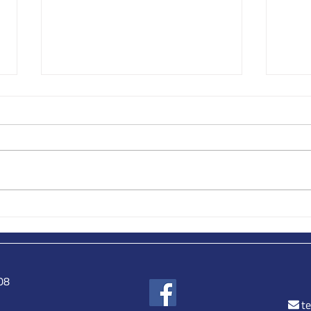
Van pech naar herstel:het
Wat b
herstellen en doorverkopen
meta
van schadewagens door
Temmerman Michaël
08
t